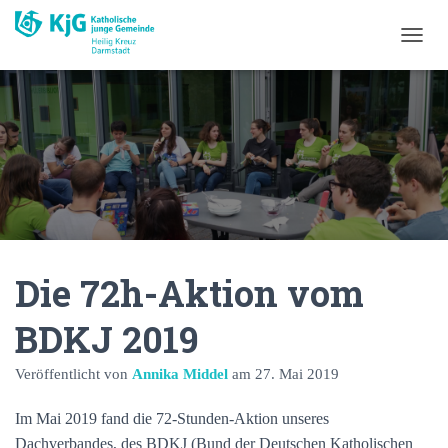
N
A
V
I
G
A
T
I
O
N
U
M
Die 72h-Aktion vom
S
C
H
BDKJ 2019
A
L
Veröffentlicht von
Annika Middel
am
27. Mai 2019
T
E
N
Im Mai 2019 fand die 72-Stunden-Aktion unseres
Dachverbandes, des BDKJ (Bund der Deutschen Katholischen