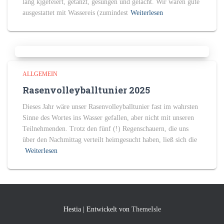
lang kjgefeiert, getanzt, gesungen und gelacht. Wir waren gute
ausgestattet mit Wassereis (zumindest
Weiterlesen
ALLGEMEIN
Rasenvolleyballtunier 2025
Dieses Jahr wäre unser Rasenvolleyballtunier fast im wahrsten
Sinne des Wortes ins Wasser gefallen, aber nicht mit unseren
Teilnehmenden. Trotz den fünf (!) Regenschauern, die uns
über den Nachmittag verteilt heimgesucht haben, ließ sich die
Weiterlesen
Hestia | Entwickelt von
ThemeIsle